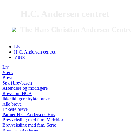
H.C. Andersen centret
The Hans Christian Andersen Centr
Liv
H.C. Andersen centret
Værk
Liv
Værk
Breve
Søg i brevbasen
Afsendere og modtagere
Breve om HCA
Ikke tidligere trykte breve
Alle breve
Enkelte breve
Partner H.C. Andersens Hus
Brevveksling med fam. Melchior
Brevveksling med fam. Serre
Rundt om Andersen