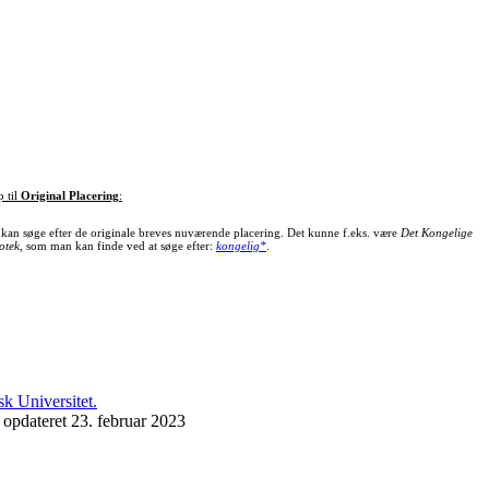
p til
Original Placering
:
kan søge efter de originale breves nuværende placering. Det kunne f.eks. være
Det Kongelige
otek
, som man kan finde ved at søge efter:
kongelig*
.
 opdateret 23. februar 2023