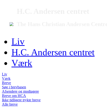
H.C. Andersen centret
The Hans Christian Andersen Centr
Liv
H.C. Andersen centret
Værk
Liv
Værk
Breve
Søg i brevbasen
Afsendere og modtagere
Breve om HCA
Ikke tidligere trykte breve
Alle breve