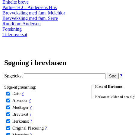
Enkelte breve
Partner H.C. Andersens Hus
Brevveksling med fam. Melchior
Brevveksling med fam. Serre
Rundt om Andersen
Forskning
Titler oversat
Søgning i brevbasen
Søgetekst
?
Søge-afgrænsning:
Hjælp til
Herkomst
:
Dato
?
Herkomst: kilden til den digi
Afsender
?
Modtager
?
Brevtekst
?
Herkomst
?
Original Placering
?
Metatekst
?