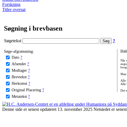
Forskning
Titler oversat
Søgning i brevbasen
Søgetekst
?
Søge-afgrænsning:
Hjæl
Dato
?
Når 
Afsender
?
augu
bruge
Modtager
?
Man 
Brevtekst
?
Alle
Herkomst
?
Alle
Original Placering
?
Det 
Metatekst
?
Denne side er senest opdateret 13. november 2025 Netstedet er senest