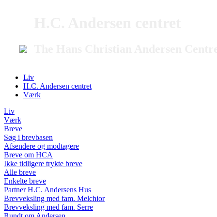
H.C. Andersen centret
The Hans Christian Andersen Centr
Liv
H.C. Andersen centret
Værk
Liv
Værk
Breve
Søg i brevbasen
Afsendere og modtagere
Breve om HCA
Ikke tidligere trykte breve
Alle breve
Enkelte breve
Partner H.C. Andersens Hus
Brevveksling med fam. Melchior
Brevveksling med fam. Serre
Rundt om Andersen