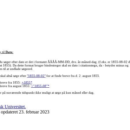
p til
Dato
:
du søger efter dato er det i formatet ÅÅÅÅ-MM-DD, dvs. år-måned-dag. (f.eks. er 1855-08-02 d
st 1855). Da dette format bruger bindestreger skal en dato i citationstegn, da - betyder minus og
s til at undlade søgeord.
skal altså søge efter
"1855-08-02"
for at finde breve fra d. 2. august 1855.
 breve fra 1855:
+1855*
 breve fra august 1855:
+"1855-08"*
er på nuværende tidspunkt ikke muligt at søge på kun måned eller dag.
 opdateret 23. februar 2023