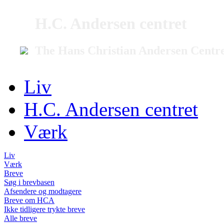
H.C. Andersen centret
The Hans Christian Andersen Centr
Liv
H.C. Andersen centret
Værk
Liv
Værk
Breve
Søg i brevbasen
Afsendere og modtagere
Breve om HCA
Ikke tidligere trykte breve
Alle breve