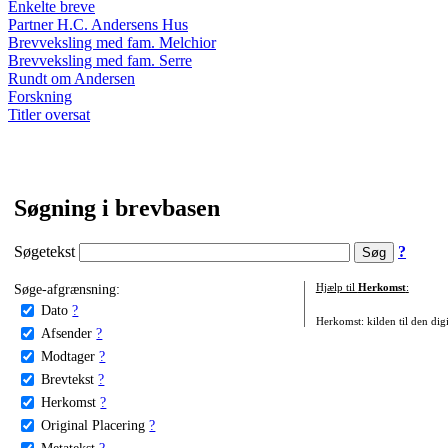
Enkelte breve
Partner H.C. Andersens Hus
Brevveksling med fam. Melchior
Brevveksling med fam. Serre
Rundt om Andersen
Forskning
Titler oversat
Søgning i brevbasen
Søgetekst
?
Søge-afgrænsning:
Hjælp til
Herkomst
:
Dato
?
Herkomst: kilden til den digi
Afsender
?
Modtager
?
Brevtekst
?
Herkomst
?
Original Placering
?
Metatekst
?