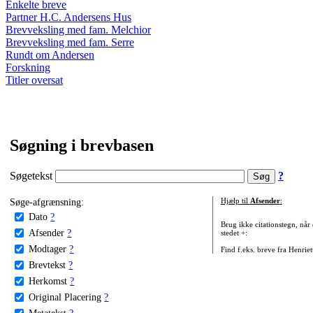
Enkelte breve
Partner H.C. Andersens Hus
Brevveksling med fam. Melchior
Brevveksling med fam. Serre
Rundt om Andersen
Forskning
Titler oversat
Søgning i brevbasen
Søgetekst
?
Søge-afgrænsning:
Hjælp til
Afsender
:
Dato
?
Brug ikke citationstegn, når
Afsender
?
stedet +:
Modtager
?
Find f.eks. breve fra Henrie
Brevtekst
?
Herkomst
?
Original Placering
?
Metatekst
?