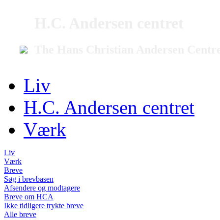
H.C. Andersen centret
The Hans Christian Andersen Centr
Liv
H.C. Andersen centret
Værk
Liv
Værk
Breve
Søg i brevbasen
Afsendere og modtagere
Breve om HCA
Ikke tidligere trykte breve
Alle breve