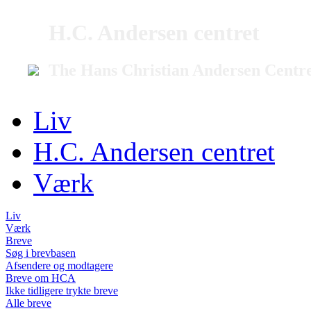
H.C. Andersen centret
The Hans Christian Andersen Centr
Liv
H.C. Andersen centret
Værk
Liv
Værk
Breve
Søg i brevbasen
Afsendere og modtagere
Breve om HCA
Ikke tidligere trykte breve
Alle breve