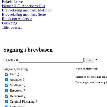
Enkelte breve
Partner H.C. Andersens Hus
Brevveksling med fam. Melchior
Brevveksling med fam. Serre
Rundt om Andersen
Forskning
Titler oversat
Søgning i brevbasen
Søgetekst
?
Søge-afgrænsning:
Hjælp til
Metatekst
:
Dato
?
Metatekst er forskellige reda
Afsender
?
Der er ingen restriktioner på
Modtager
?
Brevtekst
?
Herkomst
?
Original Placering
?
Metatekst
?