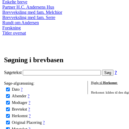
Enkelte breve
Partner H.C. Andersens Hus
Brevveksling med fam. Melchior
Brevveksling med fam. Serre
Rundt om Andersen
Forskning
Titler oversat
Søgning i brevbasen
Søgetekst
?
Søge-afgrænsning:
Hjælp til
Herkomst
:
Dato
?
Herkomst: kilden til den digi
Afsender
?
Modtager
?
Brevtekst
?
Herkomst
?
Original Placering
?
Metatekst
?