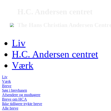
H.C. Andersen centret
The Hans Christian Andersen Centr
Liv
H.C. Andersen centret
Værk
Liv
Værk
Breve
Søg i brevbasen
Afsendere og modtagere
Breve om HCA
Ikke tidligere trykte breve
Alle breve