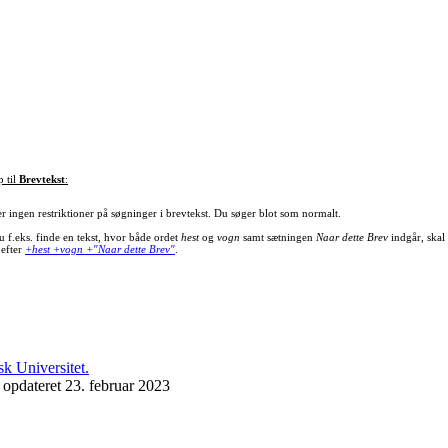
p til
Brevtekst
:
er ingen restriktioner på søgninger i brevtekst. Du søger blot som normalt.
u f.eks. finde en tekst, hvor både ordet
hest
og
vogn
samt sætningen
Naar dette Brev
indgår, skal
 efter
+hest +vogn +"Naar dette Brev"
.
 opdateret 23. februar 2023