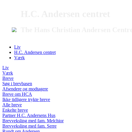
H.C. Andersen centret
The Hans Christian Andersen Centr
Liv
H.C. Andersen centret
Værk
Liv
Værk
Breve
Søg i brevbasen
Afsendere og modtagere
Breve om HCA
Ikke tidligere trykte breve
Alle breve
Enkelte breve
Partner H.C. Andersens Hus
Brevveksling med fam. Melchior
Brevveksling med fam. Serre
Rundt om Andersen