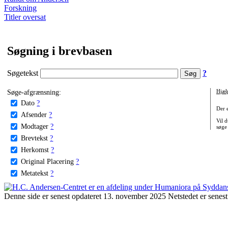
Forskning
Titler oversat
Søgning i brevbasen
Søgetekst
?
Søge-afgrænsning:
Hjæl
Dato
?
Der 
Afsender
?
Vil d
Modtager
?
søge
Brevtekst
?
Herkomst
?
Original Placering
?
Metatekst
?
Denne side er senest opdateret 13. november 2025 Netstedet er senest