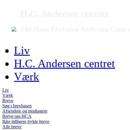
H.C. Andersen centret
The Hans Christian Andersen Centr
Liv
H.C. Andersen centret
Værk
Liv
Værk
Breve
Søg i brevbasen
Afsendere og modtagere
Breve om HCA
Ikke tidligere trykte breve
Alle breve