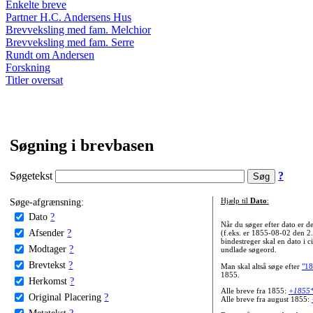
Enkelte breve
Partner H.C. Andersens Hus
Brevveksling med fam. Melchior
Brevveksling med fam. Serre
Rundt om Andersen
Forskning
Titler oversat
Søgning i brevbasen
Søgetekst
?
Søge-afgrænsning:
Hjælp til
Dato
:
Dato
?
Når du søger efter dato er
Afsender
?
(f.eks. er 1855-08-02 den 2
bindestreger skal en dato i c
Modtager
?
undlade søgeord.
Brevtekst
?
Man skal altså søge efter
"18
1855.
Herkomst
?
Alle breve fra 1855:
+1855
Original Placering
?
Alle breve fra august 1855:
Metatekst
?