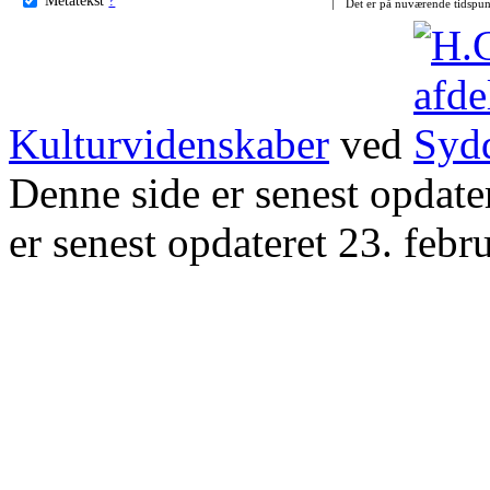
Det er på nuværende tidspun
Kulturvidenskaber
ved
Denne side er senest opdat
er senest opdateret 23. febr