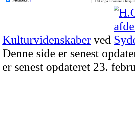
Det er på nuværende tidspun
Kulturvidenskaber
ved
Denne side er senest opdat
er senest opdateret 23. febr