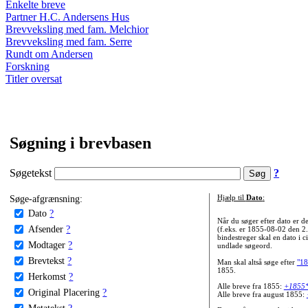
Enkelte breve
Partner H.C. Andersens Hus
Brevveksling med fam. Melchior
Brevveksling med fam. Serre
Rundt om Andersen
Forskning
Titler oversat
Søgning i brevbasen
Søgetekst
?
Søge-afgrænsning:
Hjælp til
Dato
:
Dato
?
Når du søger efter dato er
Afsender
?
(f.eks. er 1855-08-02 den 2
bindestreger skal en dato i c
Modtager
?
undlade søgeord.
Brevtekst
?
Man skal altså søge efter
"18
1855.
Herkomst
?
Alle breve fra 1855:
+1855
Original Placering
?
Alle breve fra august 1855:
Metatekst
?