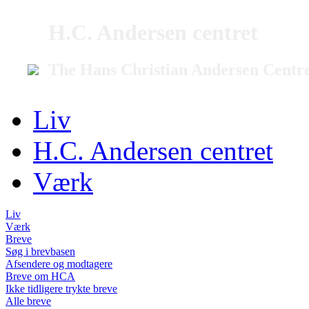
H.C. Andersen centret
The Hans Christian Andersen Centr
Liv
H.C. Andersen centret
Værk
Liv
Værk
Breve
Søg i brevbasen
Afsendere og modtagere
Breve om HCA
Ikke tidligere trykte breve
Alle breve