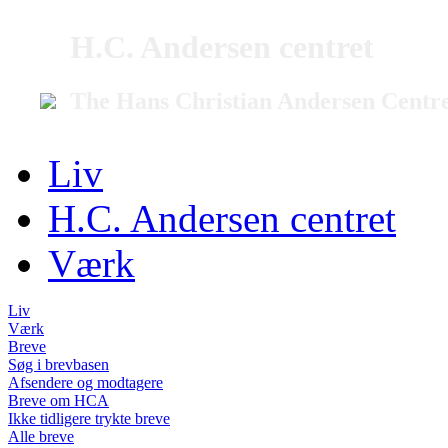
H.C. Andersen centret
The Hans Christian Andersen Centr
Liv
H.C. Andersen centret
Værk
Liv
Værk
Breve
Søg i brevbasen
Afsendere og modtagere
Breve om HCA
Ikke tidligere trykte breve
Alle breve