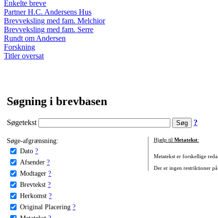
Enkelte breve
Partner H.C. Andersens Hus
Brevveksling med fam. Melchior
Brevveksling med fam. Serre
Rundt om Andersen
Forskning
Titler oversat
Søgning i brevbasen
Søgetekst
?
Søge-afgrænsning:
Hjælp til
Metatekst
:
Dato
?
Metatekst er forskellige reda
Afsender
?
Der er ingen restriktioner på
Modtager
?
Brevtekst
?
Herkomst
?
Original Placering
?
Metatekst
?