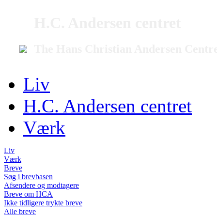
H.C. Andersen centret
The Hans Christian Andersen Centr
Liv
H.C. Andersen centret
Værk
Liv
Værk
Breve
Søg i brevbasen
Afsendere og modtagere
Breve om HCA
Ikke tidligere trykte breve
Alle breve