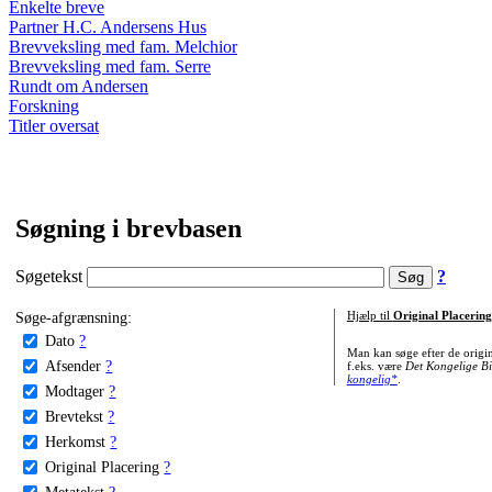
Enkelte breve
Partner H.C. Andersens Hus
Brevveksling med fam. Melchior
Brevveksling med fam. Serre
Rundt om Andersen
Forskning
Titler oversat
Søgning i brevbasen
Søgetekst
?
Søge-afgrænsning:
Hjælp til
Original Placering
Dato
?
Man kan søge efter de origi
Afsender
?
f.eks. være
Det Kongelige Bi
kongelig*
.
Modtager
?
Brevtekst
?
Herkomst
?
Original Placering
?
Metatekst
?