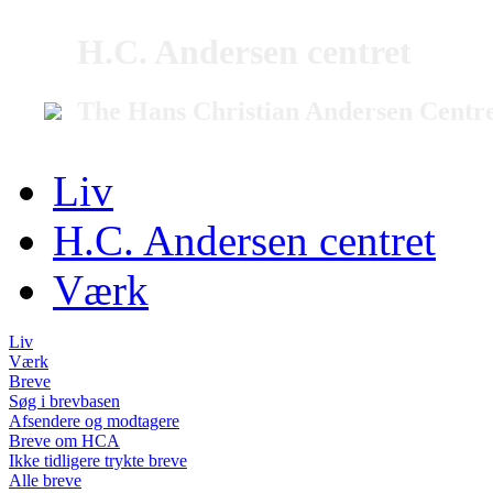
H.C. Andersen centret
The Hans Christian Andersen Centr
Liv
H.C. Andersen centret
Værk
Liv
Værk
Breve
Søg i brevbasen
Afsendere og modtagere
Breve om HCA
Ikke tidligere trykte breve
Alle breve