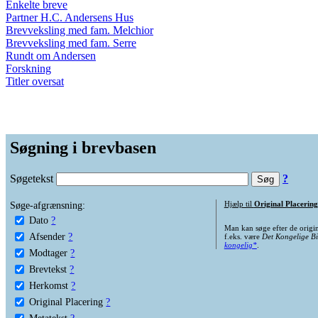
Enkelte breve
Partner H.C. Andersens Hus
Brevveksling med fam. Melchior
Brevveksling med fam. Serre
Rundt om Andersen
Forskning
Titler oversat
Søgning i brevbasen
Søgetekst
?
Søge-afgrænsning:
Hjælp til
Original Placering
Dato
?
Man kan søge efter de origi
Afsender
?
f.eks. være
Det Kongelige Bi
kongelig*
.
Modtager
?
Brevtekst
?
Herkomst
?
Original Placering
?
Metatekst
?