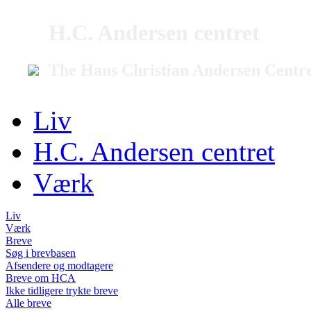
H.C. Andersen centret
The Hans Christian Andersen Centr
Liv
H.C. Andersen centret
Værk
Liv
Værk
Breve
Søg i brevbasen
Afsendere og modtagere
Breve om HCA
Ikke tidligere trykte breve
Alle breve