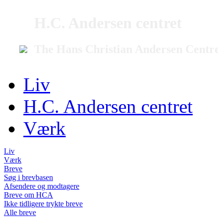
H.C. Andersen centret
The Hans Christian Andersen Centr
Liv
H.C. Andersen centret
Værk
Liv
Værk
Breve
Søg i brevbasen
Afsendere og modtagere
Breve om HCA
Ikke tidligere trykte breve
Alle breve