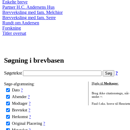
Enkelte breve
Partner H.C. Andersens Hus
Brevveksling med fam. Melchior
Brevveksling med fam. Serre
Rundt om Andersen
Forskning
Titler oversat
Søgning i brevbasen
Søgetekst
?
Søge-afgrænsning:
Hjælp til
Modtager
:
Dato
?
Brug ikke citationstegn, når
Afsender
?
stedet +:
Modtager
?
Find f.eks. breve til Henriet
Brevtekst
?
Herkomst
?
Original Placering
?
Metatekst
?