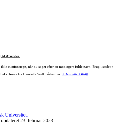
p til
Afsender
:
ikke citationstegn, når du søger efter en modtagers fulde navn. Brug i stedet +:
 f.eks. breve fra Henriette Wulff sådan her:
+Henriette +Wulff
.
 opdateret 23. februar 2023