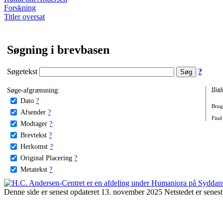
Forskning
Titler oversat
Søgning i brevbasen
Søgetekst
?
Søge-afgrænsning:
Hjæl
Dato
?
Brug 
Afsender
?
Find
Modtager
?
Brevtekst
?
Herkomst
?
Original Placering
?
Metatekst
?
Denne side er senest opdateret 13. november 2025 Netstedet er senest