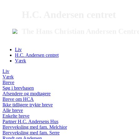
H.C. Andersen centret
The Hans Christian Andersen Centr
Liv
H.C. Andersen centret
Værk
Liv
Værk
Breve
Søg i brevbasen
Afsendere og modtagere
Breve om HCA
Ikke tidligere trykte breve
Alle breve
Enkelte breve
Partner H.C. Andersens Hus
Brevveksling med fam. Melchior
Brevveksling med fam. Serre
Rundt om Andersen