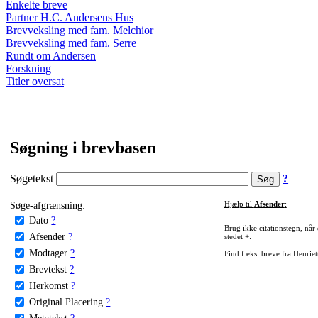
Enkelte breve
Partner H.C. Andersens Hus
Brevveksling med fam. Melchior
Brevveksling med fam. Serre
Rundt om Andersen
Forskning
Titler oversat
Søgning i brevbasen
Søgetekst
?
Søge-afgrænsning:
Hjælp til
Afsender
:
Dato
?
Brug ikke citationstegn, når
Afsender
?
stedet +:
Modtager
?
Find f.eks. breve fra Henrie
Brevtekst
?
Herkomst
?
Original Placering
?
Metatekst
?