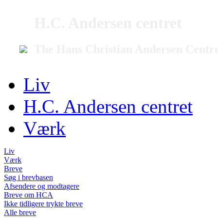
H.C. Andersen centret
The Hans Christian Andersen Centr
Liv
H.C. Andersen centret
Værk
Liv
Værk
Breve
Søg i brevbasen
Afsendere og modtagere
Breve om HCA
Ikke tidligere trykte breve
Alle breve