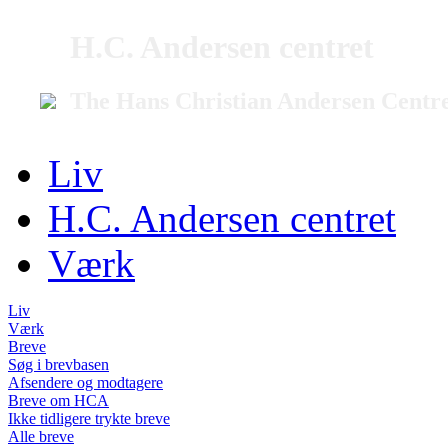
H.C. Andersen centret
The Hans Christian Andersen Centr
Liv
H.C. Andersen centret
Værk
Liv
Værk
Breve
Søg i brevbasen
Afsendere og modtagere
Breve om HCA
Ikke tidligere trykte breve
Alle breve