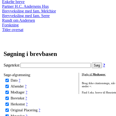
Enkelte breve
Partner H.C. Andersens Hus
Brevveksling med fam. Melchior
Brevveksling med fam. Serre
Rundt om Andersen
Forskning
Titler oversat
Søgning i brevbasen
Søgetekst
?
Søge-afgrænsning:
Hjælp til
Modtager
:
Dato
?
Brug ikke citationstegn, når
Afsender
?
stedet +:
Modtager
?
Find f.eks. breve til Henriet
Brevtekst
?
Herkomst
?
Original Placering
?
Metatekst
?