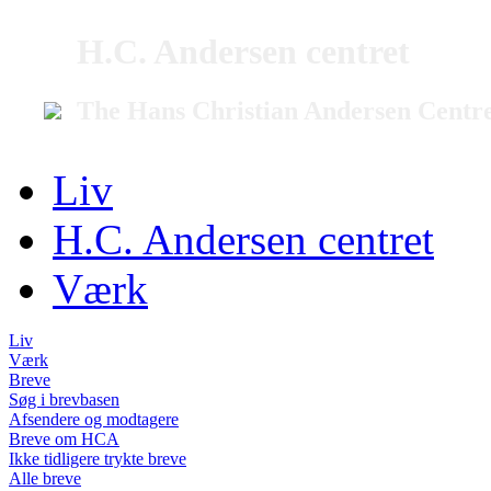
H.C. Andersen centret
The Hans Christian Andersen Centr
Liv
H.C. Andersen centret
Værk
Liv
Værk
Breve
Søg i brevbasen
Afsendere og modtagere
Breve om HCA
Ikke tidligere trykte breve
Alle breve