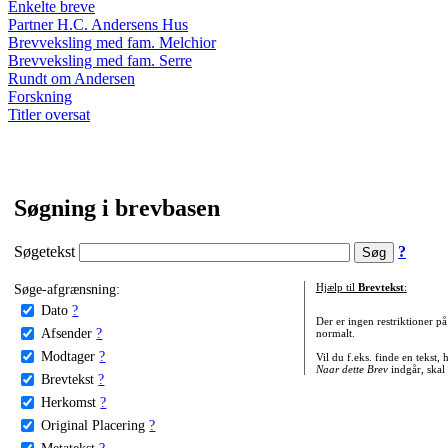
Enkelte breve
Partner H.C. Andersens Hus
Brevveksling med fam. Melchior
Brevveksling med fam. Serre
Rundt om Andersen
Forskning
Titler oversat
Søgning i brevbasen
Søgetekst
?
Søge-afgrænsning:
Hjælp til
Brevtekst
:
Dato
?
Der er ingen restriktioner p
Afsender
?
normalt.
Modtager
?
Vil du f.eks. finde en tekst,
Naar dette Brev
indgår, skal
Brevtekst
?
Herkomst
?
Original Placering
?
Metatekst
?