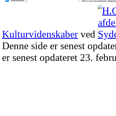
Det er på nuværende tidspun
Kulturvidenskaber
ved
Denne side er senest opdat
er senest opdateret 23. febr