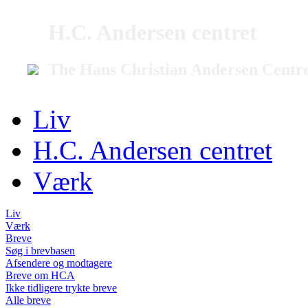
H.C. Andersen centret
The Hans Christian Andersen Centr
Liv
H.C. Andersen centret
Værk
Liv
Værk
Breve
Søg i brevbasen
Afsendere og modtagere
Breve om HCA
Ikke tidligere trykte breve
Alle breve