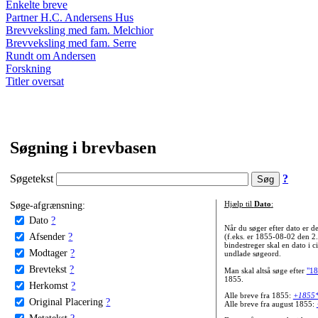
Enkelte breve
Partner H.C. Andersens Hus
Brevveksling med fam. Melchior
Brevveksling med fam. Serre
Rundt om Andersen
Forskning
Titler oversat
Søgning i brevbasen
Søgetekst
?
Søge-afgrænsning:
Hjælp til
Dato
:
Dato
?
Når du søger efter dato er
Afsender
?
(f.eks. er 1855-08-02 den 2
bindestreger skal en dato i c
Modtager
?
undlade søgeord.
Brevtekst
?
Man skal altså søge efter
"18
1855.
Herkomst
?
Alle breve fra 1855:
+1855
Original Placering
?
Alle breve fra august 1855:
Metatekst
?