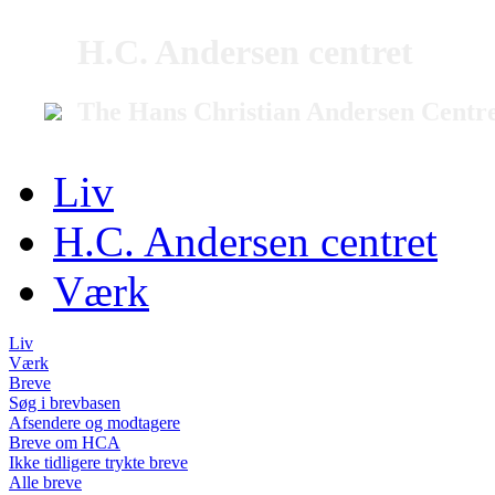
H.C. Andersen centret
The Hans Christian Andersen Centr
Liv
H.C. Andersen centret
Værk
Liv
Værk
Breve
Søg i brevbasen
Afsendere og modtagere
Breve om HCA
Ikke tidligere trykte breve
Alle breve