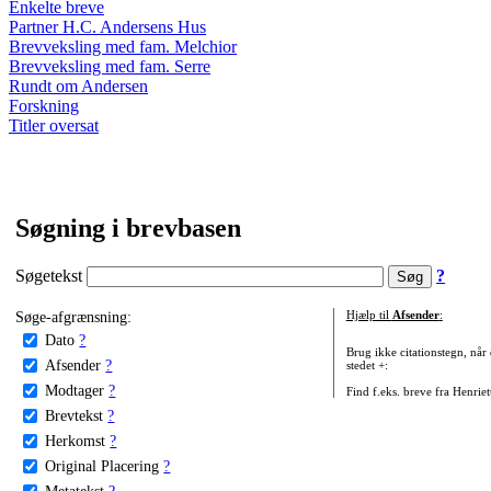
Enkelte breve
Partner H.C. Andersens Hus
Brevveksling med fam. Melchior
Brevveksling med fam. Serre
Rundt om Andersen
Forskning
Titler oversat
Søgning i brevbasen
Søgetekst
?
Søge-afgrænsning:
Hjælp til
Afsender
:
Dato
?
Brug ikke citationstegn, når
Afsender
?
stedet +:
Modtager
?
Find f.eks. breve fra Henrie
Brevtekst
?
Herkomst
?
Original Placering
?
Metatekst
?