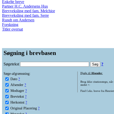
Enkelte breve
Partner H.C. Andersens Hus
Brevveksling med fam. Melchior
Brevveksling med fam. Serre
Rundt om Andersen
Forskning
Titler oversat
Søgning i brevbasen
Søgetekst
?
Søge-afgrænsning:
Hjælp til
Afsender
:
Dato
?
Brug ikke citationstegn, når
Afsender
?
stedet +:
Modtager
?
Find f.eks. breve fra Henrie
Brevtekst
?
Herkomst
?
Original Placering
?
Metatekst
?