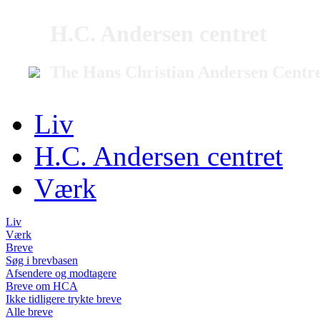
H.C. Andersen centret
The Hans Christian Andersen Centr
Liv
H.C. Andersen centret
Værk
Liv
Værk
Breve
Søg i brevbasen
Afsendere og modtagere
Breve om HCA
Ikke tidligere trykte breve
Alle breve