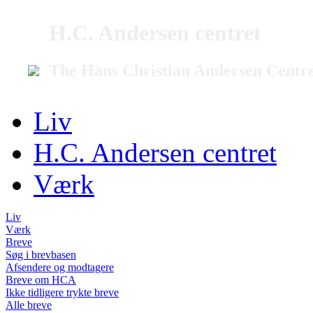
H.C. Andersen centret
The Hans Christian Andersen Centr
Liv
H.C. Andersen centret
Værk
Liv
Værk
Breve
Søg i brevbasen
Afsendere og modtagere
Breve om HCA
Ikke tidligere trykte breve
Alle breve