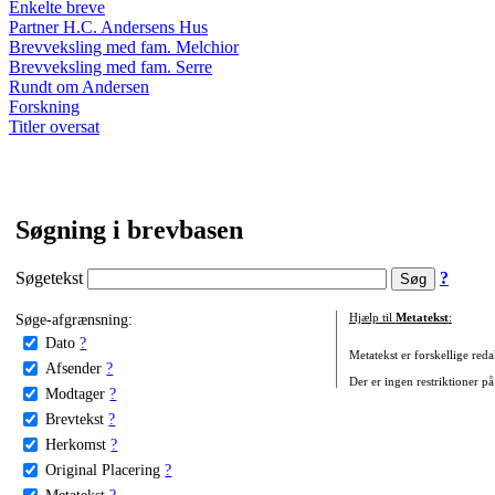
Enkelte breve
Partner H.C. Andersens Hus
Brevveksling med fam. Melchior
Brevveksling med fam. Serre
Rundt om Andersen
Forskning
Titler oversat
Søgning i brevbasen
Søgetekst
?
Søge-afgrænsning:
Hjælp til
Metatekst
:
Dato
?
Metatekst er forskellige reda
Afsender
?
Der er ingen restriktioner på
Modtager
?
Brevtekst
?
Herkomst
?
Original Placering
?
Metatekst
?