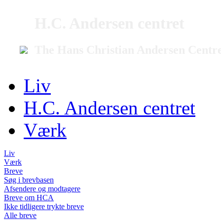
H.C. Andersen centret
The Hans Christian Andersen Centr
Liv
H.C. Andersen centret
Værk
Liv
Værk
Breve
Søg i brevbasen
Afsendere og modtagere
Breve om HCA
Ikke tidligere trykte breve
Alle breve