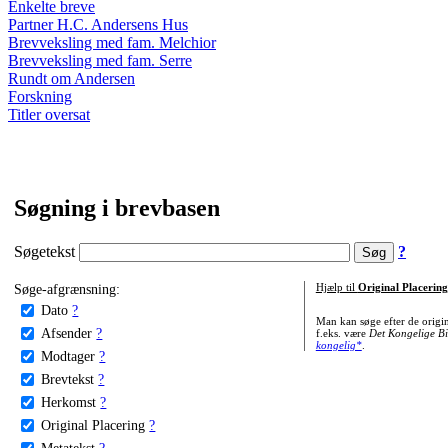
Enkelte breve
Partner H.C. Andersens Hus
Brevveksling med fam. Melchior
Brevveksling med fam. Serre
Rundt om Andersen
Forskning
Titler oversat
Søgning i brevbasen
Søgetekst
?
Søge-afgrænsning:
Hjælp til
Original Placering
Dato
?
Man kan søge efter de origi
Afsender
?
f.eks. være
Det Kongelige Bi
kongelig*
.
Modtager
?
Brevtekst
?
Herkomst
?
Original Placering
?
Metatekst
?