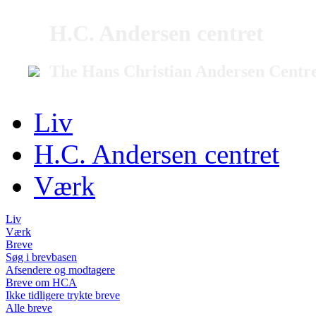
H.C. Andersen centret
The Hans Christian Andersen Centr
Liv
H.C. Andersen centret
Værk
Liv
Værk
Breve
Søg i brevbasen
Afsendere og modtagere
Breve om HCA
Ikke tidligere trykte breve
Alle breve