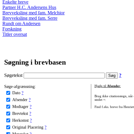
Enkelte breve
Partner H.C. Andersens Hus
Brevveksling med fam. Melchior
Brevveksling med fam. Serre
Rundt om Andersen
Forskning
Titler oversat
Søgning i brevbasen
Søgetekst
?
Søge-afgrænsning:
Hjælp til
Afsender
:
Dato
?
Brug ikke citationstegn, når
Afsender
?
stedet +:
Modtager
?
Find f.eks. breve fra Henrie
Brevtekst
?
Herkomst
?
Original Placering
?
Metatekst
?