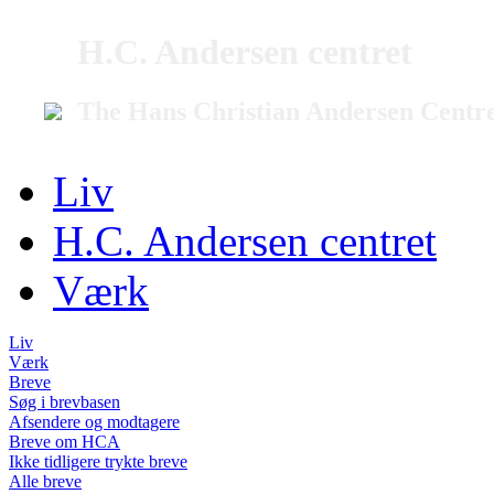
H.C. Andersen centret
The Hans Christian Andersen Centr
Liv
H.C. Andersen centret
Værk
Liv
Værk
Breve
Søg i brevbasen
Afsendere og modtagere
Breve om HCA
Ikke tidligere trykte breve
Alle breve