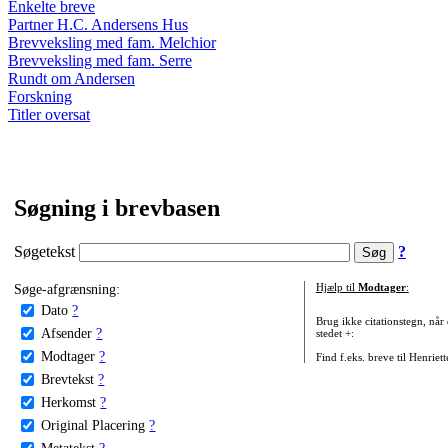
Enkelte breve
Partner H.C. Andersens Hus
Brevveksling med fam. Melchior
Brevveksling med fam. Serre
Rundt om Andersen
Forskning
Titler oversat
Søgning i brevbasen
Søgetekst
?
Søge-afgrænsning:
Hjælp til
Modtager
:
Dato
?
Brug ikke citationstegn, når
Afsender
?
stedet +:
Modtager
?
Find f.eks. breve til Henriet
Brevtekst
?
Herkomst
?
Original Placering
?
Metatekst
?