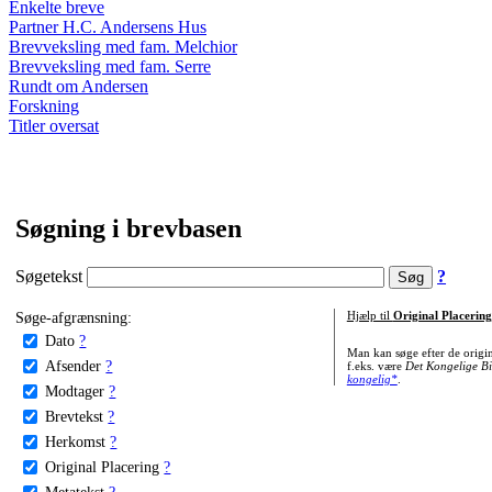
Enkelte breve
Partner H.C. Andersens Hus
Brevveksling med fam. Melchior
Brevveksling med fam. Serre
Rundt om Andersen
Forskning
Titler oversat
Søgning i brevbasen
Søgetekst
?
Søge-afgrænsning:
Hjælp til
Original Placering
Dato
?
Man kan søge efter de origi
Afsender
?
f.eks. være
Det Kongelige Bi
kongelig*
.
Modtager
?
Brevtekst
?
Herkomst
?
Original Placering
?
Metatekst
?