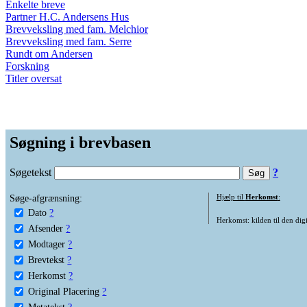
Enkelte breve
Partner H.C. Andersens Hus
Brevveksling med fam. Melchior
Brevveksling med fam. Serre
Rundt om Andersen
Forskning
Titler oversat
Søgning i brevbasen
Søgetekst
?
Søge-afgrænsning:
Hjælp til
Herkomst
:
Dato
?
Herkomst: kilden til den digi
Afsender
?
Modtager
?
Brevtekst
?
Herkomst
?
Original Placering
?
Metatekst
?