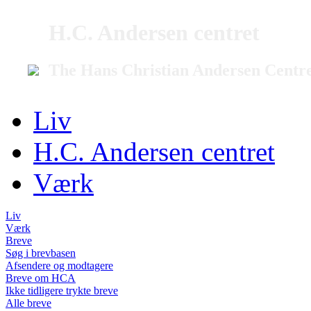
H.C. Andersen centret
The Hans Christian Andersen Centr
Liv
H.C. Andersen centret
Værk
Liv
Værk
Breve
Søg i brevbasen
Afsendere og modtagere
Breve om HCA
Ikke tidligere trykte breve
Alle breve