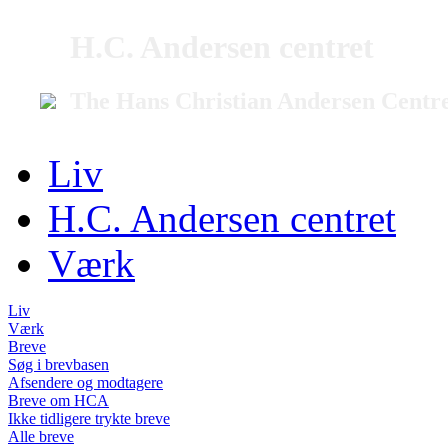
H.C. Andersen centret
The Hans Christian Andersen Centr
Liv
H.C. Andersen centret
Værk
Liv
Værk
Breve
Søg i brevbasen
Afsendere og modtagere
Breve om HCA
Ikke tidligere trykte breve
Alle breve