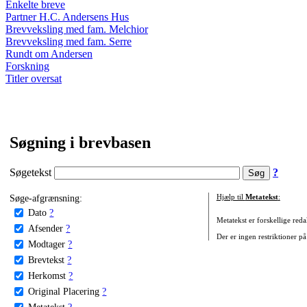
Enkelte breve
Partner H.C. Andersens Hus
Brevveksling med fam. Melchior
Brevveksling med fam. Serre
Rundt om Andersen
Forskning
Titler oversat
Søgning i brevbasen
Søgetekst
?
Søge-afgrænsning:
Hjælp til
Metatekst
:
Dato
?
Metatekst er forskellige reda
Afsender
?
Der er ingen restriktioner på
Modtager
?
Brevtekst
?
Herkomst
?
Original Placering
?
Metatekst
?