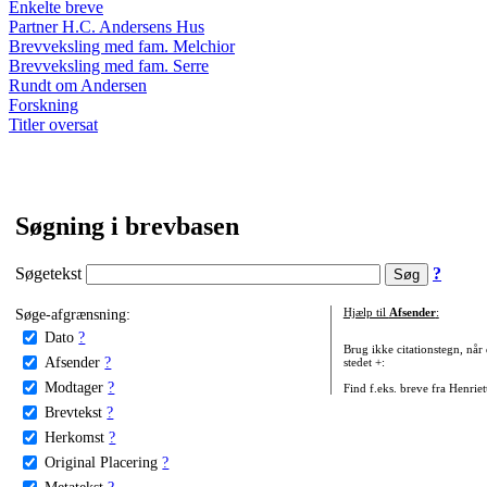
Enkelte breve
Partner H.C. Andersens Hus
Brevveksling med fam. Melchior
Brevveksling med fam. Serre
Rundt om Andersen
Forskning
Titler oversat
Søgning i brevbasen
Søgetekst
?
Søge-afgrænsning:
Hjælp til
Afsender
:
Dato
?
Brug ikke citationstegn, når
Afsender
?
stedet +:
Modtager
?
Find f.eks. breve fra Henrie
Brevtekst
?
Herkomst
?
Original Placering
?
Metatekst
?