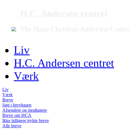
H.C. Andersen centret
The Hans Christian Andersen Centr
Liv
H.C. Andersen centret
Værk
Liv
Værk
Breve
Søg i brevbasen
Afsendere og modtagere
Breve om HCA
Ikke tidligere trykte breve
Alle breve