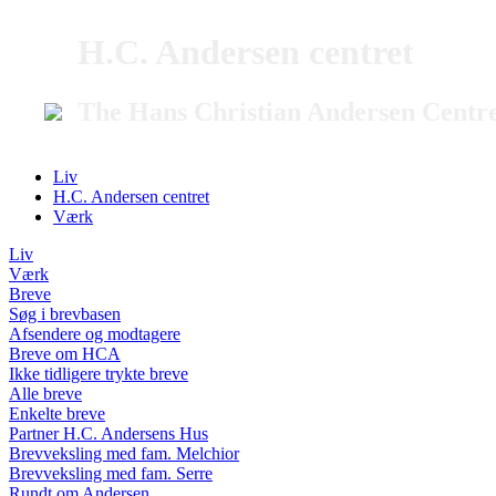
H.C. Andersen centret
The Hans Christian Andersen Centr
Liv
H.C. Andersen centret
Værk
Liv
Værk
Breve
Søg i brevbasen
Afsendere og modtagere
Breve om HCA
Ikke tidligere trykte breve
Alle breve
Enkelte breve
Partner H.C. Andersens Hus
Brevveksling med fam. Melchior
Brevveksling med fam. Serre
Rundt om Andersen