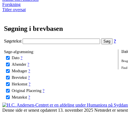
Forskning
Titler oversat
Søgning i brevbasen
Søgetekst
?
Søge-afgrænsning:
Hjæl
Dato
?
Brug 
Afsender
?
Find 
Modtager
?
Brevtekst
?
Herkomst
?
Original Placering
?
Metatekst
?
Denne side er senest opdateret 13. november 2025 Netstedet er senest