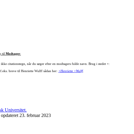
p til
Modtager
:
ikke citationstegn, når du søger efter en modtagers fulde navn. Brug i stedet +:
f.eks. breve til Henriette Wulff sådan her:
+Henriette +Wulff
.
 opdateret 23. februar 2023