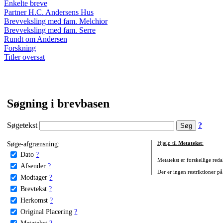
Enkelte breve
Partner H.C. Andersens Hus
Brevveksling med fam. Melchior
Brevveksling med fam. Serre
Rundt om Andersen
Forskning
Titler oversat
Søgning i brevbasen
Søgetekst
?
Søge-afgrænsning:
Hjælp til
Metatekst
:
Dato
?
Metatekst er forskellige reda
Afsender
?
Der er ingen restriktioner på
Modtager
?
Brevtekst
?
Herkomst
?
Original Placering
?
Metatekst
?