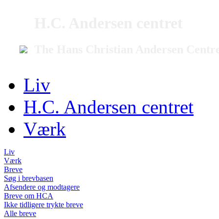
H.C. Andersen centret
The Hans Christian Andersen Centr
Liv
H.C. Andersen centret
Værk
Liv
Værk
Breve
Søg i brevbasen
Afsendere og modtagere
Breve om HCA
Ikke tidligere trykte breve
Alle breve