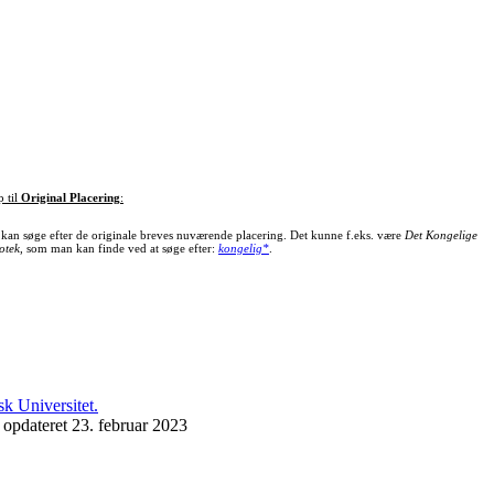
p til
Original Placering
:
kan søge efter de originale breves nuværende placering. Det kunne f.eks. være
Det Kongelige
otek
, som man kan finde ved at søge efter:
kongelig*
.
 opdateret 23. februar 2023