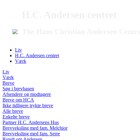
H.C. Andersen centret
The Hans Christian Andersen Centr
Liv
H.C. Andersen centret
Værk
Liv
Værk
Breve
Søg i brevbasen
Afsendere og modtagere
Breve om HCA
Ikke tidligere trykte breve
Alle breve
Enkelte breve
Partner H.C. Andersens Hus
Brevveksling med fam. Melchior
Brevveksling med fam. Serre
Rundt om Andersen