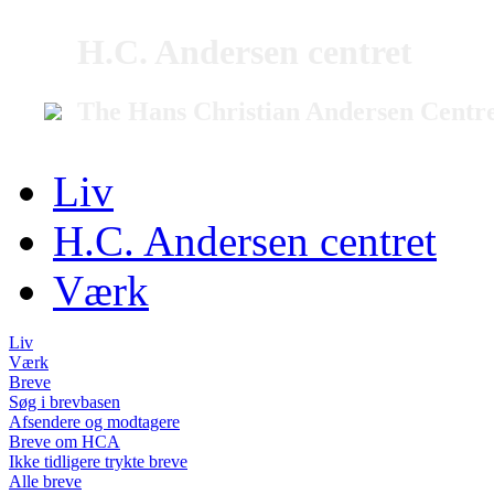
H.C. Andersen centret
The Hans Christian Andersen Centr
Liv
H.C. Andersen centret
Værk
Liv
Værk
Breve
Søg i brevbasen
Afsendere og modtagere
Breve om HCA
Ikke tidligere trykte breve
Alle breve