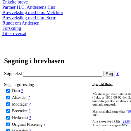
Enkelte breve
Partner H.C. Andersens Hus
Brevveksling med fam. Melchior
Brevveksling med fam. Serre
Rundt om Andersen
Forskning
Titler oversat
Søgning i brevbasen
Søgetekst
?
Søge-afgrænsning:
Hjælp til
Dato
:
Dato
?
Når du søger efter dato er
Afsender
?
(f.eks. er 1855-08-02 den 2
bindestreger skal en dato i c
Modtager
?
undlade søgeord.
Brevtekst
?
Man skal altså søge efter
"18
1855.
Herkomst
?
Alle breve fra 1855:
+1855
Original Placering
?
Alle breve fra august 1855:
Metatekst
?