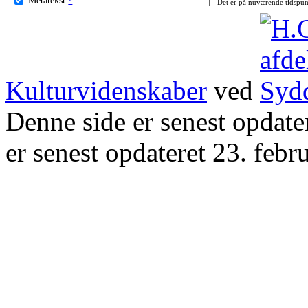
Det er på nuværende tidspun
Kulturvidenskaber
ved
Denne side er senest opdat
er senest opdateret 23. febr