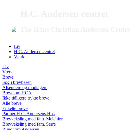
H.C. Andersen centret
The Hans Christian Andersen Centr
Liv
H.C. Andersen centret
Værk
Liv
Værk
Breve
Søg i brevbasen
Afsendere og modtagere
Breve om HCA
Ikke tidligere trykte breve
Alle breve
Enkelte breve
Partner H.C. Andersens Hus
Brevveksling med fam. Melchior
Brevveksling med fam. Serre
Rundt om Andersen