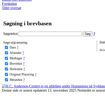
Forskning
Titler oversat
Søgning i brevbasen
Søgetekst
?
Søge-afgrænsning:
Hjæl
Dato
?
Herko
Afsender
?
Modtager
?
Brevtekst
?
Herkomst
?
Original Placering
?
Metatekst
?
Denne side er senest opdateret 13. november 2025 Netstedet er senest