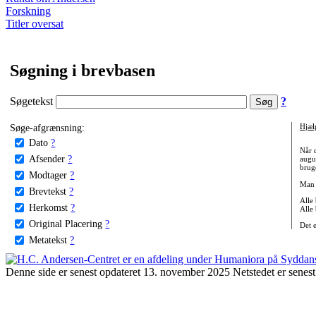
Forskning
Titler oversat
Søgning i brevbasen
Søgetekst
?
Søge-afgrænsning:
Hjæl
Dato
?
Når 
Afsender
?
augu
bruge
Modtager
?
Man 
Brevtekst
?
Alle
Herkomst
?
Alle
Original Placering
?
Det 
Metatekst
?
Denne side er senest opdateret 13. november 2025 Netstedet er senest