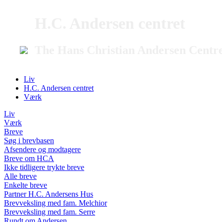
H.C. Andersen centret
The Hans Christian Andersen Centr
Liv
H.C. Andersen centret
Værk
Liv
Værk
Breve
Søg i brevbasen
Afsendere og modtagere
Breve om HCA
Ikke tidligere trykte breve
Alle breve
Enkelte breve
Partner H.C. Andersens Hus
Brevveksling med fam. Melchior
Brevveksling med fam. Serre
Rundt om Andersen