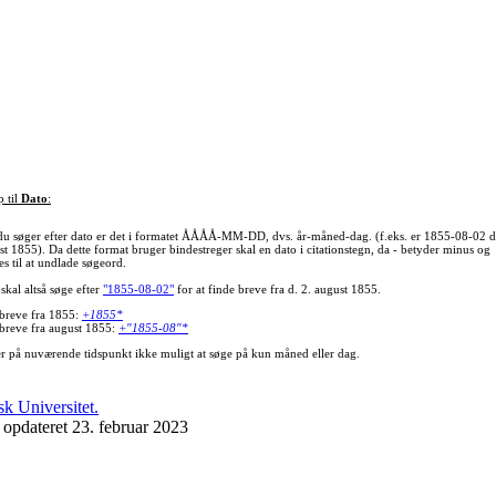
p til
Dato
:
du søger efter dato er det i formatet ÅÅÅÅ-MM-DD, dvs. år-måned-dag. (f.eks. er 1855-08-02 d
st 1855). Da dette format bruger bindestreger skal en dato i citationstegn, da - betyder minus og
s til at undlade søgeord.
skal altså søge efter
"1855-08-02"
for at finde breve fra d. 2. august 1855.
 breve fra 1855:
+1855*
 breve fra august 1855:
+"1855-08"*
er på nuværende tidspunkt ikke muligt at søge på kun måned eller dag.
 opdateret 23. februar 2023