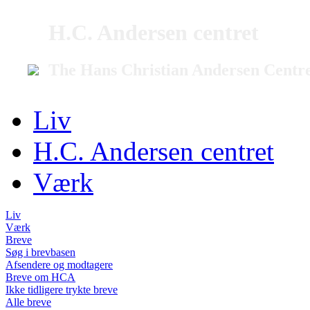
H.C. Andersen centret
The Hans Christian Andersen Centr
Liv
H.C. Andersen centret
Værk
Liv
Værk
Breve
Søg i brevbasen
Afsendere og modtagere
Breve om HCA
Ikke tidligere trykte breve
Alle breve