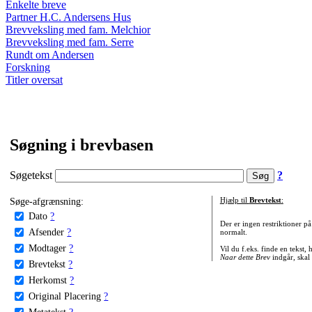
Enkelte breve
Partner H.C. Andersens Hus
Brevveksling med fam. Melchior
Brevveksling med fam. Serre
Rundt om Andersen
Forskning
Titler oversat
Søgning i brevbasen
Søgetekst
?
Søge-afgrænsning:
Hjælp til
Brevtekst
:
Dato
?
Der er ingen restriktioner p
Afsender
?
normalt.
Modtager
?
Vil du f.eks. finde en tekst,
Naar dette Brev
indgår, skal
Brevtekst
?
Herkomst
?
Original Placering
?
Metatekst
?