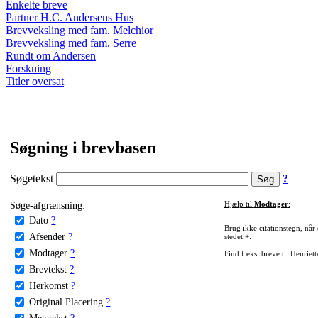
Enkelte breve
Partner H.C. Andersens Hus
Brevveksling med fam. Melchior
Brevveksling med fam. Serre
Rundt om Andersen
Forskning
Titler oversat
Søgning i brevbasen
Søgetekst
?
Søge-afgrænsning:
Hjælp til
Modtager
:
Dato
?
Brug ikke citationstegn, når
Afsender
?
stedet +:
Modtager
?
Find f.eks. breve til Henriet
Brevtekst
?
Herkomst
?
Original Placering
?
Metatekst
?