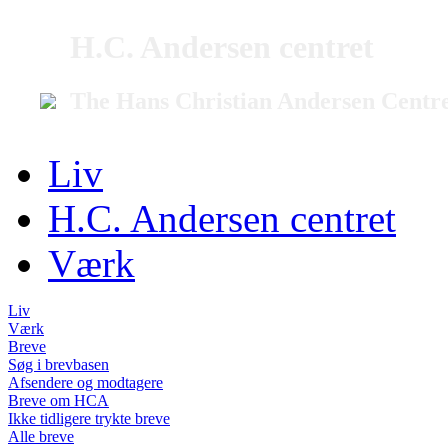
H.C. Andersen centret
The Hans Christian Andersen Centr
Liv
H.C. Andersen centret
Værk
Liv
Værk
Breve
Søg i brevbasen
Afsendere og modtagere
Breve om HCA
Ikke tidligere trykte breve
Alle breve