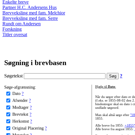
Enkelte breve
Partner H.C. Andersens Hus
Brevveksling med fam. Melchior
Brevveksling med fam. Serre
Rundt om Andersen
Forskning
Titler oversat
Søgning i brevbasen
Søgetekst
?
Søge-afgrænsning:
Hjælp til
Dato
:
Dato
?
Når du søger efter dato er
Afsender
?
(f.eks. er 1855-08-02 den 2
bindestreger skal en dato i c
Modtager
?
undlade søgeord.
Brevtekst
?
Man skal altså søge efter
"18
1855.
Herkomst
?
Alle breve fra 1855:
+1855
Original Placering
?
Alle breve fra august 1855:
Metatekst
?