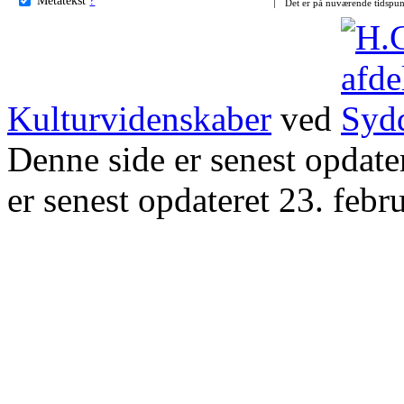
Det er på nuværende tidspun
Kulturvidenskaber
ved
Denne side er senest opdat
er senest opdateret 23. febr