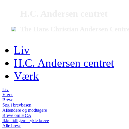
H.C. Andersen centret
The Hans Christian Andersen Centr
Liv
H.C. Andersen centret
Værk
Liv
Værk
Breve
Søg i brevbasen
Afsendere og modtagere
Breve om HCA
Ikke tidligere trykte breve
Alle breve