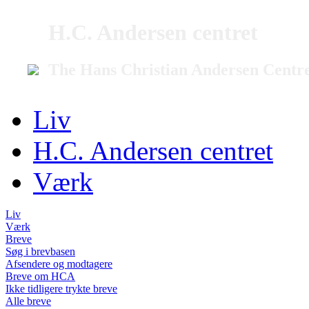
H.C. Andersen centret
The Hans Christian Andersen Centr
Liv
H.C. Andersen centret
Værk
Liv
Værk
Breve
Søg i brevbasen
Afsendere og modtagere
Breve om HCA
Ikke tidligere trykte breve
Alle breve