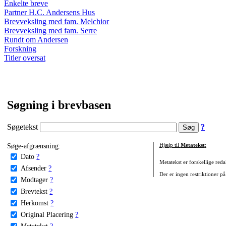
Enkelte breve
Partner H.C. Andersens Hus
Brevveksling med fam. Melchior
Brevveksling med fam. Serre
Rundt om Andersen
Forskning
Titler oversat
Søgning i brevbasen
Søgetekst
?
Søge-afgrænsning:
Hjælp til
Metatekst
:
Dato
?
Metatekst er forskellige reda
Afsender
?
Der er ingen restriktioner på
Modtager
?
Brevtekst
?
Herkomst
?
Original Placering
?
Metatekst
?