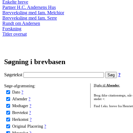
Enkelte breve
Partner H.C. Andersens Hus
Brevveksling med fam. Melchior
Brevveksling med fam. Serre
Rundt om Andersen
Forskning
Titler oversat
Søgning i brevbasen
Søgetekst
?
Søge-afgrænsning:
Hjælp til
Afsender
:
Dato
?
Brug ikke citationstegn, når
Afsender
?
stedet +:
Modtager
?
Find f.eks. breve fra Henrie
Brevtekst
?
Herkomst
?
Original Placering
?
Metatekst
?