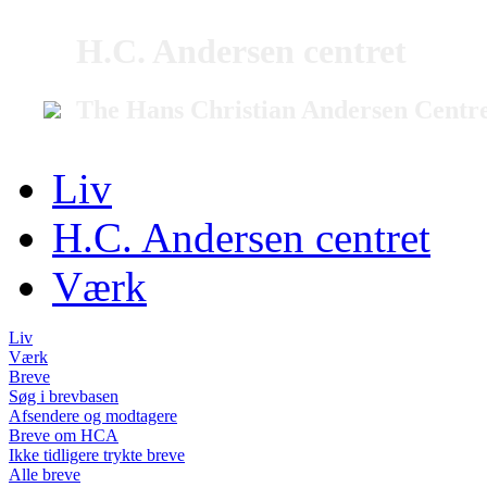
H.C. Andersen centret
The Hans Christian Andersen Centr
Liv
H.C. Andersen centret
Værk
Liv
Værk
Breve
Søg i brevbasen
Afsendere og modtagere
Breve om HCA
Ikke tidligere trykte breve
Alle breve