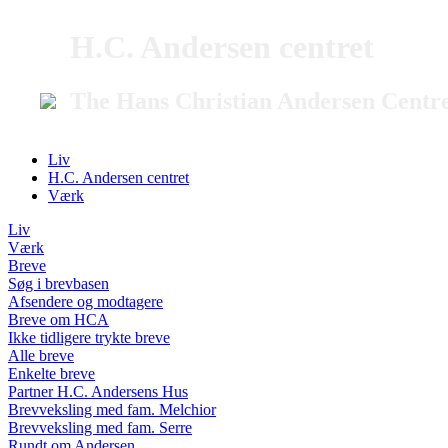
H.C. Andersen centret
The Hans Christian Andersen Centr
Liv
H.C. Andersen centret
Værk
Liv
Værk
Breve
Søg i brevbasen
Afsendere og modtagere
Breve om HCA
Ikke tidligere trykte breve
Alle breve
Enkelte breve
Partner H.C. Andersens Hus
Brevveksling med fam. Melchior
Brevveksling med fam. Serre
Rundt om Andersen