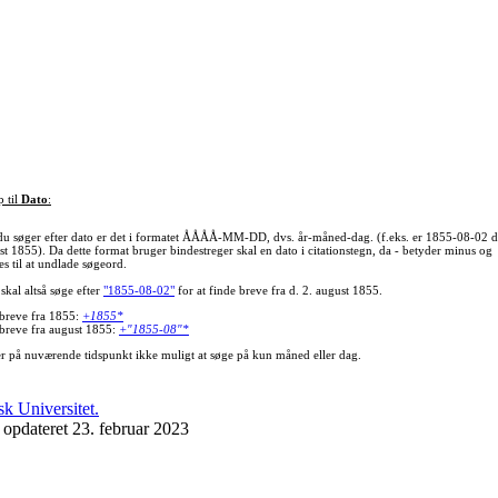
p til
Dato
:
du søger efter dato er det i formatet ÅÅÅÅ-MM-DD, dvs. år-måned-dag. (f.eks. er 1855-08-02 d
st 1855). Da dette format bruger bindestreger skal en dato i citationstegn, da - betyder minus og
s til at undlade søgeord.
skal altså søge efter
"1855-08-02"
for at finde breve fra d. 2. august 1855.
 breve fra 1855:
+1855*
 breve fra august 1855:
+"1855-08"*
er på nuværende tidspunkt ikke muligt at søge på kun måned eller dag.
 opdateret 23. februar 2023