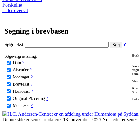
Forskning
Titler oversat
Søgning i brevbasen
Søgetekst
?
Søge-afgrænsning:
Hjæl
Dato
?
Når 
Afsender
?
augu
bruge
Modtager
?
Man 
Brevtekst
?
Alle
Herkomst
?
Alle
Original Placering
?
Det 
Metatekst
?
Denne side er senest opdateret 13. november 2025 Netstedet er senest