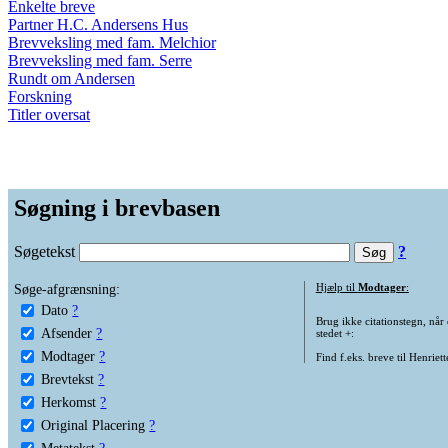
Enkelte breve
Partner H.C. Andersens Hus
Brevveksling med fam. Melchior
Brevveksling med fam. Serre
Rundt om Andersen
Forskning
Titler oversat
Søgning i brevbasen
Søgetekst
?
Søge-afgrænsning:
Hjælp til
Modtager
:
Dato
?
Brug ikke citationstegn, når
Afsender
?
stedet +:
Modtager
?
Find f.eks. breve til Henriet
Brevtekst
?
Herkomst
?
Original Placering
?
Metatekst
?