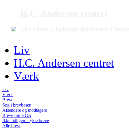
H.C. Andersen centret
The Hans Christian Andersen Centr
Liv
H.C. Andersen centret
Værk
Liv
Værk
Breve
Søg i brevbasen
Afsendere og modtagere
Breve om HCA
Ikke tidligere trykte breve
Alle breve