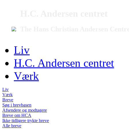
H.C. Andersen centret
The Hans Christian Andersen Centr
Liv
H.C. Andersen centret
Værk
Liv
Værk
Breve
Søg i brevbasen
Afsendere og modtagere
Breve om HCA
Ikke tidligere trykte breve
Alle breve