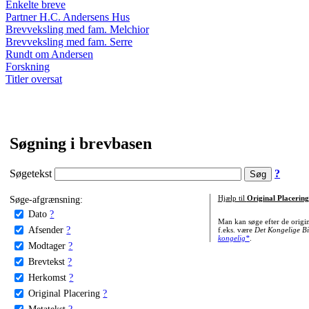
Enkelte breve
Partner H.C. Andersens Hus
Brevveksling med fam. Melchior
Brevveksling med fam. Serre
Rundt om Andersen
Forskning
Titler oversat
Søgning i brevbasen
Søgetekst
?
Søge-afgrænsning:
Hjælp til
Original Placering
Dato
?
Man kan søge efter de origi
Afsender
?
f.eks. være
Det Kongelige Bi
kongelig*
.
Modtager
?
Brevtekst
?
Herkomst
?
Original Placering
?
Metatekst
?