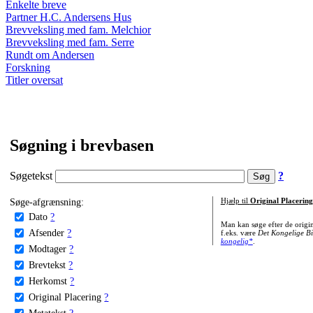
Enkelte breve
Partner H.C. Andersens Hus
Brevveksling med fam. Melchior
Brevveksling med fam. Serre
Rundt om Andersen
Forskning
Titler oversat
Søgning i brevbasen
Søgetekst
?
Søge-afgrænsning:
Hjælp til
Original Placering
Dato
?
Man kan søge efter de origi
Afsender
?
f.eks. være
Det Kongelige Bi
kongelig*
.
Modtager
?
Brevtekst
?
Herkomst
?
Original Placering
?
Metatekst
?