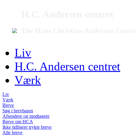
H.C. Andersen centret
The Hans Christian Andersen Centr
Liv
H.C. Andersen centret
Værk
Liv
Værk
Breve
Søg i brevbasen
Afsendere og modtagere
Breve om HCA
Ikke tidligere trykte breve
Alle breve