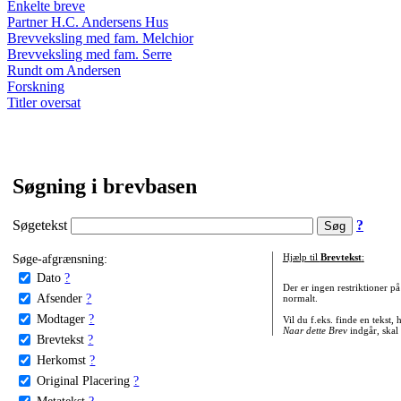
Enkelte breve
Partner H.C. Andersens Hus
Brevveksling med fam. Melchior
Brevveksling med fam. Serre
Rundt om Andersen
Forskning
Titler oversat
Søgning i brevbasen
Søgetekst
?
Søge-afgrænsning:
Hjælp til
Brevtekst
:
Dato
?
Der er ingen restriktioner p
Afsender
?
normalt.
Modtager
?
Vil du f.eks. finde en tekst,
Naar dette Brev
indgår, skal
Brevtekst
?
Herkomst
?
Original Placering
?
Metatekst
?