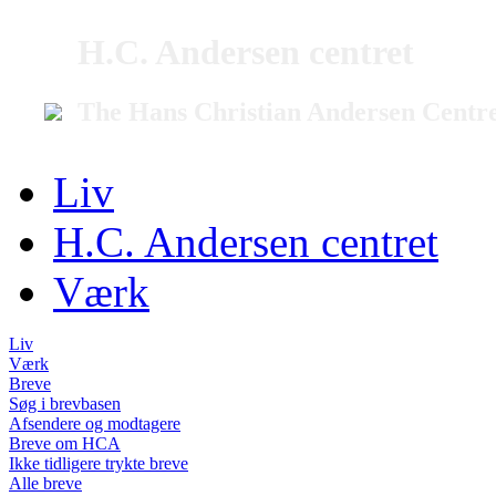
H.C. Andersen centret
The Hans Christian Andersen Centr
Liv
H.C. Andersen centret
Værk
Liv
Værk
Breve
Søg i brevbasen
Afsendere og modtagere
Breve om HCA
Ikke tidligere trykte breve
Alle breve