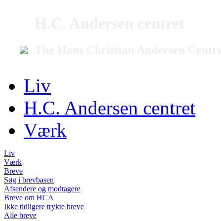
H.C. Andersen centret
The Hans Christian Andersen Centr
Liv
H.C. Andersen centret
Værk
Liv
Værk
Breve
Søg i brevbasen
Afsendere og modtagere
Breve om HCA
Ikke tidligere trykte breve
Alle breve