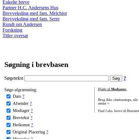
Enkelte breve
Partner H.C. Andersens Hus
Brevveksling med fam. Melchior
Brevveksling med fam. Serre
Rundt om Andersen
Forskning
Titler oversat
Søgning i brevbasen
Søgetekst
?
Søge-afgrænsning:
Hjælp til
Modtager
:
Dato
?
Brug ikke citationstegn, når
Afsender
?
stedet +:
Modtager
?
Find f.eks. breve til Henriet
Brevtekst
?
Herkomst
?
Original Placering
?
Metatekst
?