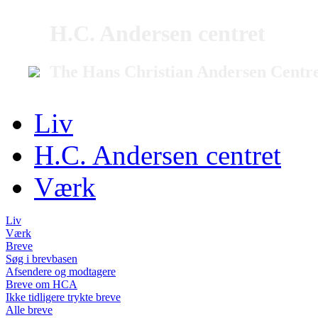
H.C. Andersen centret
The Hans Christian Andersen Centr
Liv
H.C. Andersen centret
Værk
Liv
Værk
Breve
Søg i brevbasen
Afsendere og modtagere
Breve om HCA
Ikke tidligere trykte breve
Alle breve