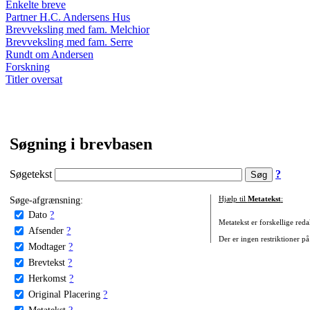
Enkelte breve
Partner H.C. Andersens Hus
Brevveksling med fam. Melchior
Brevveksling med fam. Serre
Rundt om Andersen
Forskning
Titler oversat
Søgning i brevbasen
Søgetekst
?
Søge-afgrænsning:
Hjælp til
Metatekst
:
Dato
?
Metatekst er forskellige reda
Afsender
?
Der er ingen restriktioner på
Modtager
?
Brevtekst
?
Herkomst
?
Original Placering
?
Metatekst
?