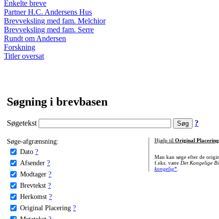
Enkelte breve
Partner H.C. Andersens Hus
Brevveksling med fam. Melchior
Brevveksling med fam. Serre
Rundt om Andersen
Forskning
Titler oversat
Søgning i brevbasen
Søgetekst
?
Søge-afgrænsning:
Hjælp til
Original Placering
Dato
?
Man kan søge efter de origi
Afsender
?
f.eks. være
Det Kongelige Bi
kongelig*
.
Modtager
?
Brevtekst
?
Herkomst
?
Original Placering
?
Metatekst
?