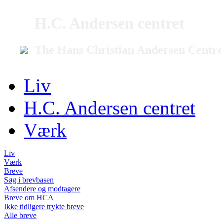
H.C. Andersen centret
The Hans Christian Andersen Centr
Liv
H.C. Andersen centret
Værk
Liv
Værk
Breve
Søg i brevbasen
Afsendere og modtagere
Breve om HCA
Ikke tidligere trykte breve
Alle breve