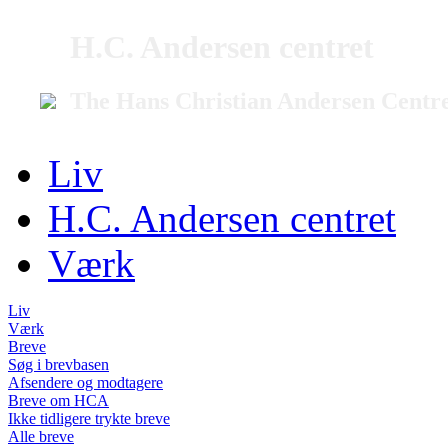
H.C. Andersen centret
The Hans Christian Andersen Centr
Liv
H.C. Andersen centret
Værk
Liv
Værk
Breve
Søg i brevbasen
Afsendere og modtagere
Breve om HCA
Ikke tidligere trykte breve
Alle breve