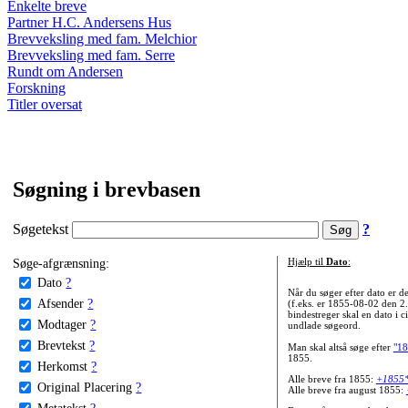
Enkelte breve
Partner H.C. Andersens Hus
Brevveksling med fam. Melchior
Brevveksling med fam. Serre
Rundt om Andersen
Forskning
Titler oversat
Søgning i brevbasen
Søgetekst
?
Søge-afgrænsning:
Hjælp til
Dato
:
Dato
?
Når du søger efter dato er
Afsender
?
(f.eks. er 1855-08-02 den 2
bindestreger skal en dato i c
Modtager
?
undlade søgeord.
Brevtekst
?
Man skal altså søge efter
"18
1855.
Herkomst
?
Alle breve fra 1855:
+1855
Original Placering
?
Alle breve fra august 1855:
Metatekst
?