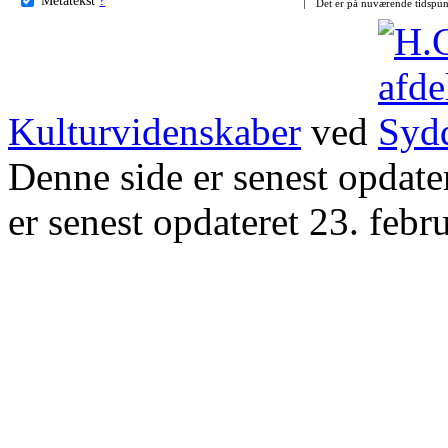
Det er på nuværende tidspun
Kulturvidenskaber
ved
Denne side er senest opdat
er senest opdateret 23. febr